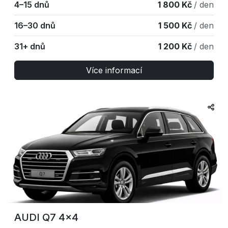
4–15 dnů
1 800 Kč
/ den
16–30 dnů
1 500 Kč
/ den
31+ dnů
1 200 Kč
/ den
Více informací
AUDI Q7 4×4