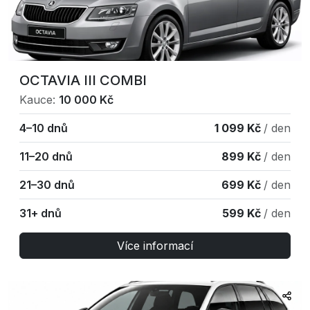
OCTAVIA III COMBI
Kauce:
10 000 Kč
4–10 dnů
1 099 Kč
/ den
11–20 dnů
899 Kč
/ den
21–30 dnů
699 Kč
/ den
31+ dnů
599 Kč
/ den
Více informací