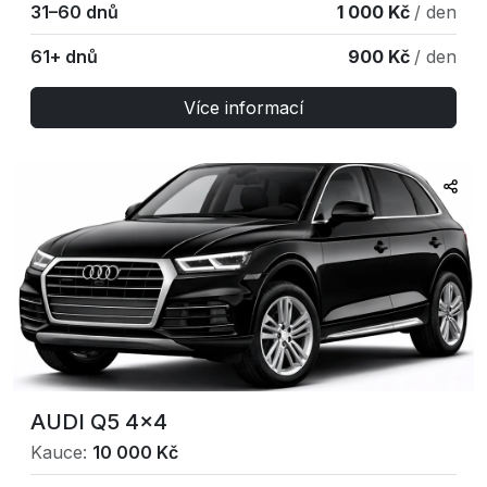
31–60 dnů
1 000 Kč
/ den
61+ dnů
900 Kč
/ den
Více informací
AUDI Q5 4×4
Kauce:
10 000 Kč