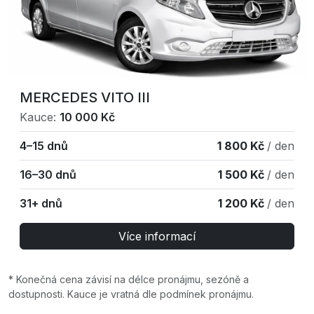
MERCEDES VITO III
Kauce:
10 000 Kč
4–15 dnů
1 800 Kč
/ den
16–30 dnů
1 500 Kč
/ den
31+ dnů
1 200 Kč
/ den
Více informací
* Konečná cena závisí na délce pronájmu, sezóně a
dostupnosti. Kauce je vratná dle podmínek pronájmu.