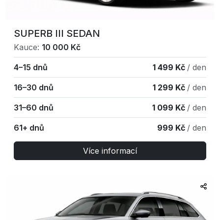
SUPERB III SEDAN
Kauce:
10 000 Kč
4–15 dnů
1 499 Kč
/ den
16–30 dnů
1 299 Kč
/ den
31–60 dnů
1 099 Kč
/ den
61+ dnů
999 Kč
/ den
Více informací