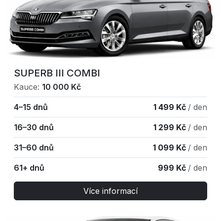
SUPERB III COMBI
Kauce:
10 000 Kč
4–15 dnů
1 499 Kč
/ den
16–30 dnů
1 299 Kč
/ den
31–60 dnů
1 099 Kč
/ den
61+ dnů
999 Kč
/ den
Více informací