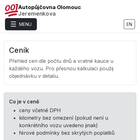
Autopůjčovna Olomouc
Jeremenkova
☰
MENU
EN
Ceník
Přehled cen dle počtu dnů a vratné kauce u
každého vozu. Pro přesnou kalkulaci použij
objednávku v detailu.
Co je v ceně
ceny včetně DPH
kilometry bez omezení (pokud není u
konkrétního vozu uvedeno jinak)
férové podmínky bez skrytých poplatků