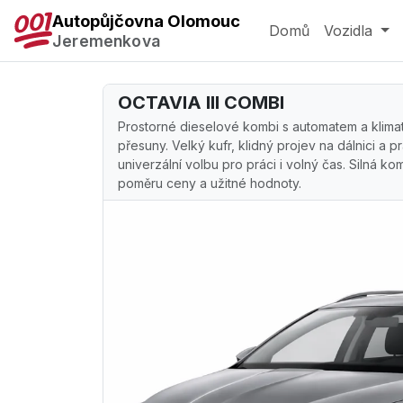
Autopůjčovna Olomouc
Domů
Vozidla
Jeremenkova
OCTAVIA III COMBI
Prostorné dieselové kombi s automatem a klimati
přesuny. Velký kufr, klidný projev na dálnici a p
univerzální volbu pro práci i volný čas. Silná k
poměru ceny a užitné hodnoty.