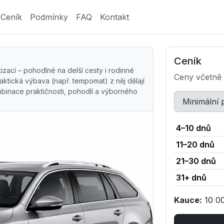
Ceník
Podmínky
FAQ
Kontakt
Ceník
zací – pohodlné na delší cesty i rodinné
Ceny včetně
raktická výbava (např. tempomat) z něj dělají
ombinace praktičnosti, pohodlí a výborného
Minimální
4–10 dnů
11–20 dnů
21–30 dnů
31+ dnů
Kauce:
10 0